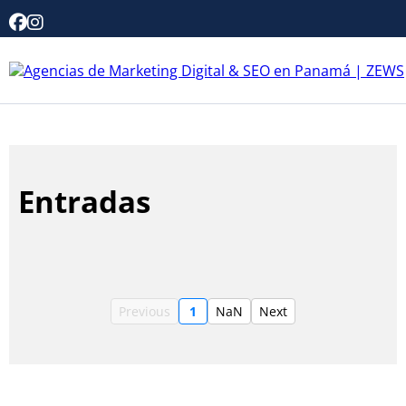
Entradas
Previous
1
NaN
Next